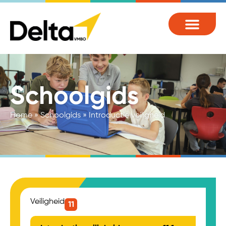
Schoolgids
Home
»
Schoolgids
»
Introductie veiligheid
Veiligheid
11