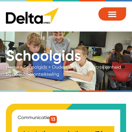
Schoolgids
Home
»
Schoolgids
»
Ouder- en leerlingbetrokkenheid
bij de schoolontwikkeling
Communicatie
13