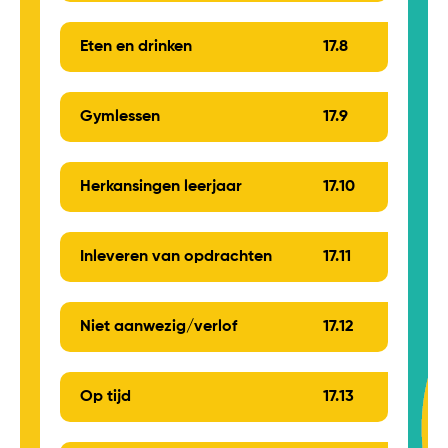
Eten en drinken
17.
8
Gymlessen
17.
9
Herkansingen leerjaar
17.
10
Inleveren van opdrachten
17.
11
Niet aanwezig/verlof
17.
12
Op tijd
17.
13