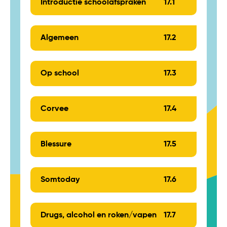
Introductie schoolafspraken
17.
1
Algemeen
17.
2
Op school
17.
3
Corvee
17.
4
Blessure
17.
5
Somtoday
17.
6
Drugs, alcohol en roken/vapen
17.
7