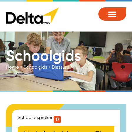
Schoolgids
Home
»
Schoolgids
»
Blessure
Schoolafspraken
17