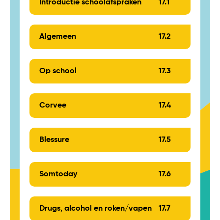
Introductie schoolafspraken
17.
1
Algemeen
17.
2
Op school
17.
3
Corvee
17.
4
Blessure
17.
5
Somtoday
17.
6
Drugs, alcohol en roken/vapen
17.
7