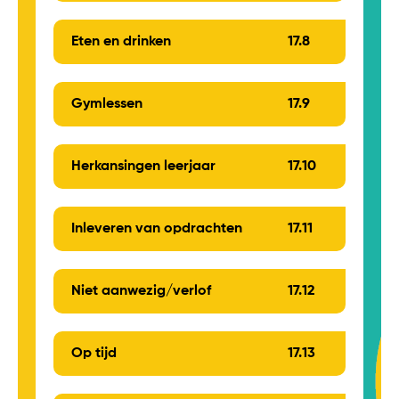
Eten en drinken
17.
8
Gymlessen
17.
9
Herkansingen leerjaar
17.
10
Inleveren van opdrachten
17.
11
Niet aanwezig/verlof
17.
12
Op tijd
17.
13