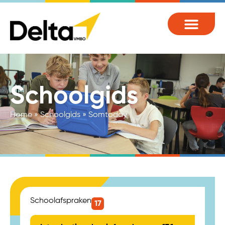
Schoolgids
Home
»
Schoolgids
»
Somtoday
Schoolafspraken
17