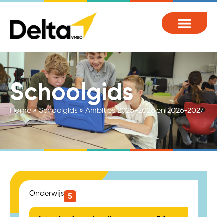
Schoolgids
Home
»
Schoolgids
»
Ambities 2025-2026 en 2026-2027
Onderwijs
5