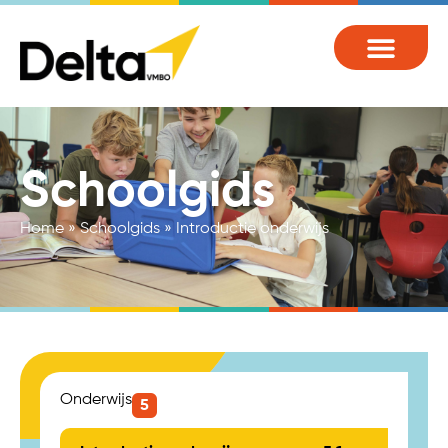
Schoolgids
Home
»
Schoolgids
»
Introductie onderwijs
Onderwijs
5