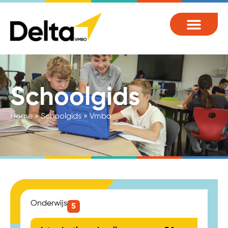
Schoolgids
Home
»
Schoolgids
»
Vmbo
Onderwijs
5