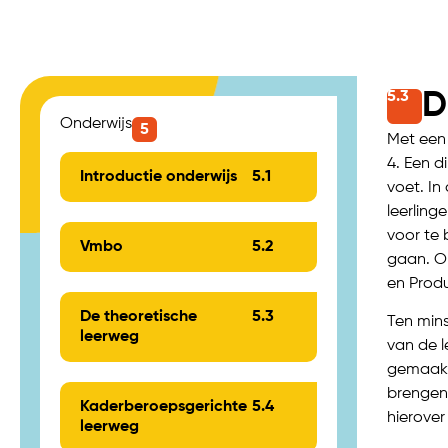
5.
3
D
Onderwijs
5
Met een
4. Een d
Introductie onderwijs
5.
1
voet. I
leerlin
voor te
Vmbo
5.
2
gaan. O
en Produ
De theoretische
5.
3
Ten mins
leerweg
van de l
gemaakt
brengen
Kaderberoepsgerichte
5.
4
hierover
leerweg