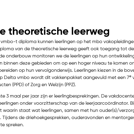
e theoretische leerweg
 vmbo-t diploma kunnen leerlingen op het mbo vakopleidinge
iploma van de theoretische leerweg geeft ook toegang tot de
n de onderbouw monitoren we de leerlingen op hun ontwikkelin
gen binnen deze gebieden om op een hoger niveau te komen om
 bereiden op hun vervolgonderwijs. Leerlingen kiezen in de 
e
p Delta vmbo wordt dit vakkenpakket aangevuld met een 7
v
cten (PPD) of Zorg en Welzijn (PPZ).
te 3 maal per jaar zijn er leerlingbesprekingen. De vakdoce
eerlingen onder voorzitterschap van de leerjaarcoördinator. 
 waarin staat wat leerlingen, samen met hun ouder(s)/verzorg
. Tijdens de driehoekgesprekken, ouderavonden en mentorges
 te spreken.