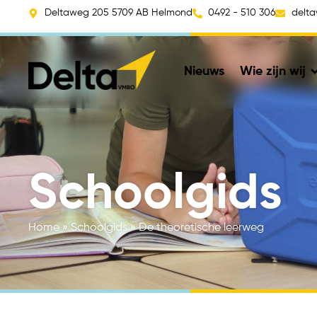
Deltaweg 205 5709 AB Helmond
0492 - 510 306
delt
Nieuws
Wie zijn wij
Schoolgids
Home
»
Schoolgids
»
De theoretische leerweg