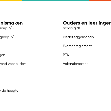
nnismaken
Ouders en leerlinge
groep 7/8
Schoolgids
 groep 7/8
Medezeggenschap
Examenreglement
gen
PTA
vond voor ouders
Vakantierooster
 de hoogte