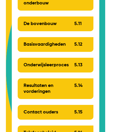
onderbouw
De bovenbouw
5.
11
Basisvaardigheden
5.
12
Onderwijsleerproces
5.
13
Resultaten en
5.
14
vorderingen
Contact ouders
5.
15