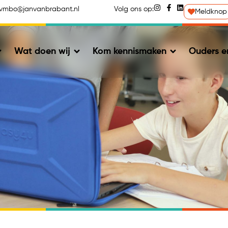
avmbo@janvanbrabant.nl
Volg ons op:
Meldknop
Wat doen wij
Kom kennismaken
Ouders en