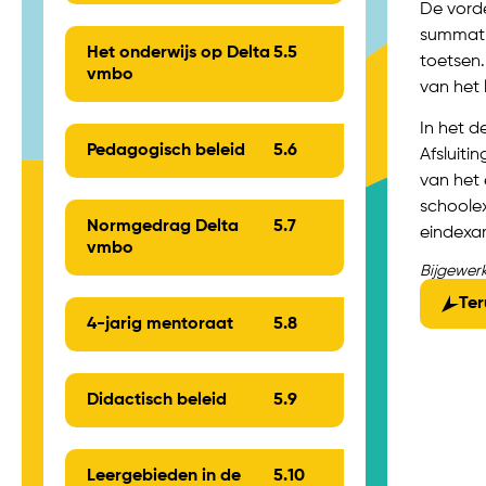
De vorde
summatie
Het onderwijs op Delta
5.
5
toetsen.
vmbo
van het 
In het 
Pedagogisch beleid
5.
6
Afsluiti
van het 
schoolex
Normgedrag Delta
5.
7
eindexam
vmbo
Bijgewerk
Ter
4-jarig mentoraat
5.
8
Didactisch beleid
5.
9
Leergebieden in de
5.
10