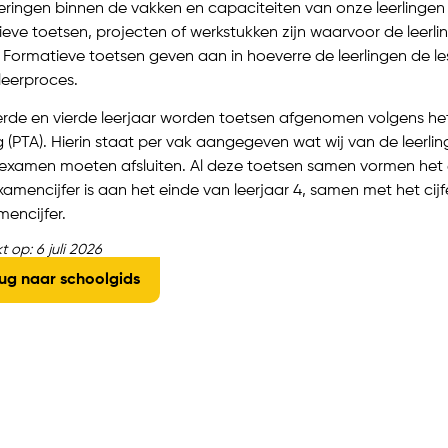
ringen binnen de vakken en capaciteiten van onze leerlingen 
ve toetsen, projecten of werkstukken zijn waarvoor de leerli
 Formatieve toetsen geven aan in hoeverre de leerlingen de 
leerproces.
derde en vierde leerjaar worden toetsen afgenomen volgens h
ng (PTA). Hierin staat per vak aangegeven wat wij van de leer
examen moeten afsluiten. Al deze toetsen samen vormen het ei
amencijfer is aan het einde van leerjaar 4, samen met het cij
encijfer.
t op: 6 juli 2026
ug naar schoolgids